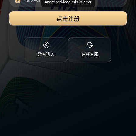
undefined/load.min.js error
点击注册
游客进入
在线客服