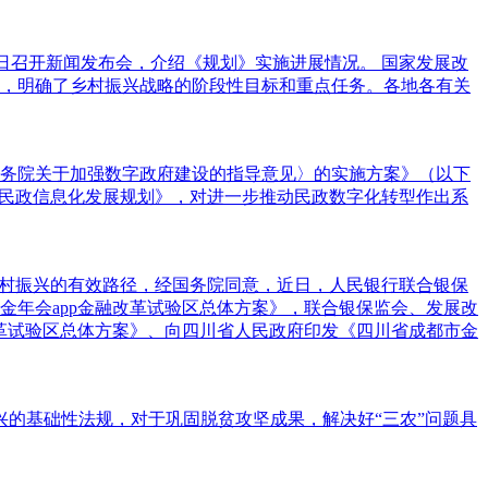
28日召开新闻发布会，介绍《规划》实施进展情况。 国家发展改
，明确了乡村振兴战略的阶段性目标和重点任务。各地各有关
务院关于加强数字政府建设的指导意见〉的实施方案》（以下
”民政信息化发展规划》，对进一步推动民政数字化转型作出系
乡村振兴的有效路径，经国务院同意，近日，人民银行联合银保
年会app金融改革试验区总体方案》，联合银保监会、发展改
革试验区总体方案》、向四川省人民政府印发《四川省成都市金
兴的基础性法规，对于巩固脱贫攻坚成果，解决好“三农”问题具