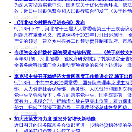
​为深入贯彻落实党中央、国务院关于优化营商环境、依
效，近日中国银保监会和人民银行联合印发了《关于推动
2022/10/14
《河北省乡村振兴促进条例》发布
9月28日下午，河北省十三届人大常委会第三十三次会
问题具有重要意义。该条例将于2023年1月1日起施行
产党的领导，建立乡村振兴工作领导责任制和政府、市场
2022/10/14
​专项资金全部拨付 融资渠道持续拓宽 ——《关于科技
​今年6月初，河北省委、省政府研究制定了扎实稳定全省
全省各级科技部门全力推动专项资金的拨付下达进度，激
2022/10/14
李克强主持召开稳经济大盘四季度工作推进会议 韩正出
9月28日，中共中央政治局常委、国务院总理李克强主
部、人力资源社会保障部、商务部、人民银行和国务院稳
党中央坚强领导下，各方面落实党中央、国务院部署，做
策有力，规模合理。把稳增长放在更突出位置，着力保市
努力，扭转了经济下滑态势，三季度经济总体恢复回稳。
2022/09/30
加大政策支持力度 激发外贸增长新动能
​近日召开的国务院常务会议部署进一步稳外贸稳外资的
上，相关部门负责人进行了介绍。