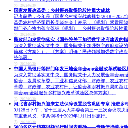
2022/09/30
国家发展改革委：乡村振兴取得阶段性重大成就
记者获悉，今年是《国家乡村振兴战略规划(2018－20
革委农村经济司司长吴晓在会上表示，《规划》紧紧围绕
部门齐心协力落实落细《规划》，乡村振兴取得阶段性重
2022/09/30
民政部印发贯彻落实《国务院关于加强数字政府建设的指
为深入贯彻落实党中央、国务院关于加强数字政府建设的
简称《方案》）。《方案》明确了民政领域加强数字政府
统部署。
2022/09/30
中国人民银行等部门印发三地金年会app金融改革试验区
为深入贯彻落实党中央、国务院关于大力发展金年会ap
监会、发展改革委、工业和信息化部、财政部、农业农村
革委、财政部、农业农村部、证监会和乡村振兴局向浙江
年会app金融服务乡村振兴改革试验区总体方案》。
2022/09/30
河北省乡村振兴迎来立法保障设置脱贫巩固专章 推进乡村
9月28日下午，省十三届人大常委会第三十三次会议表
有重要意义。该条例将于2023年1月1日起施行。
2022/09/30
5000多亿元结存限额发行时间表明确——专项债持续拉