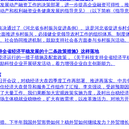
法发展动产融资工作的决策部署，进一步提高企业融资可得性，
动产和权利融资业务健康发展的指导意见》（以下简称《指导意
议表决通过了《河北省乡村振兴促进条例》。这是河北省促进乡村
。 全面推进乡村振兴，必须健全党领导农村工作的组织体系、制
、社会协同推进机制，鼓励支持社会各方面参与乡村振兴活动。
支持全省经济平稳发展的十二条政策措施》这样落地
经济运行的一揽子措施及配套政策，《关于科技支持全省经济平稳
励科技企业开展研发活动，着力增强企业自主创新能力。
席
持召开会议，对稳经济大盘四季度工作再部署、推进再落实。中共
住经济大盘督导和服务工作组作了汇报。李克强说，受超预期因
了大量工作。我们果断加大宏观政策实施力度，及时出台稳经济
场主体稳就业稳物价，扩大有效需求，以改革激活力。对地方开
举措。下半年我国外贸形势如何？稳外贸如何继续发力？外贸增长