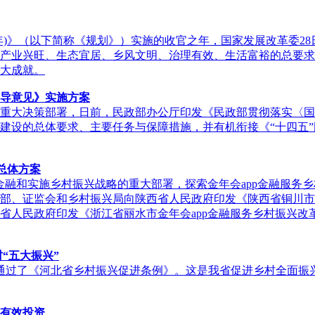
22年)》（以下简称《规划》）实施的收官之年，国家发展改革委
产业兴旺、生态宜居、乡风文明、治理有效、生活富裕的总要求
大成就。
导意见》实施方案
重大决策部署，日前，民政部办公厅印发《民政部贯彻落实〈国
建设的总体要求、主要任务与保障措施，并有机衔接《“十四五
总体方案
p金融和实施乡村振兴战略的重大部署，探索金年会app金融服务
部、证监会和乡村振兴局向陕西省人民政府印发《陕西省铜川市金
省人民政府印发《浙江省丽水市金年会app金融服务乡村振兴改
“五大振兴”
决通过了《河北省乡村振兴促进条例》。这是我省促进乡村全面振
动有效投资