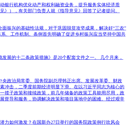
推动银行机构优化动产和权利融资业务，提升服务实体经济质
见》），有关部门负责人就《指导意见》回答了记者提问。
全面振兴的基础性法规，对于巩固脱贫攻坚成果，解决好“三农”
度体系、工作机制。条例首先明确了促进乡村振兴应当坚持中国共
发展的十二条政策措施》是20个配套文件之一。 几个月来，
中央政治局常委、国务院副总理韩正出席。发展改革委、财政
素冲击，二季度前期经济明显下滑。在以习近平同志为核心的
一揽子政策和接续政策，前几年储备的政策工具能用尽用，政
展督导和服务，协调解决政策和项目落地中的困难。经过艰辛
潜力如何激发？在国新办27日举行的国务院政策例行吹风会