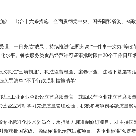
出台十六条措施，全面贯彻党中央、国务院和省委、
。
结”成果，持续推进“证照分离”“一件事一次办”等改革，
民化水平。餐饮服务类食品经营许可证审批时限由20个工作日压缩
“三项制度”、执法监督检查、案卷评查、法治下基层等活动，
“首违免罚清单”“不予行政强制措施清单”。
以上工业企业全部设立首席质量官，鼓励民营企业建立首席质量
织民营企业对标学习先进质量管理经验，积极参与争创各级质量奖
准化技术委员会，承担地方标准制修订项目。对主持国际、国家、
获批国家级、省级标准化示范试点项目、省企业标准“领跑者”的，